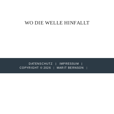
WO DIE WELLE HINFÄLLT
DATENSCHUTZ
IMPRESSUM
COPYRIGHT © 2026
|
MARIT BERNSON
|