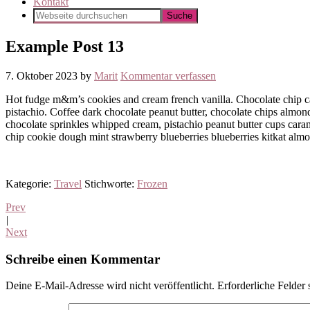
Kontakt
Example Post 13
7. Oktober 2023
by
Marit
Kommentar verfassen
Hot fudge m&m’s cookies and cream french vanilla. Chocolate chip ca
pistachio. Coffee dark chocolate peanut butter, chocolate chips almo
chocolate sprinkles whipped cream, pistachio peanut butter cups car
chip cookie dough mint strawberry blueberries blueberries kitkat alm
Kategorie:
Travel
Stichworte:
Frozen
Prev
|
Next
Leser-
Schreibe einen Kommentar
Interaktionen
Deine E-Mail-Adresse wird nicht veröffentlicht.
Erforderliche Felder 