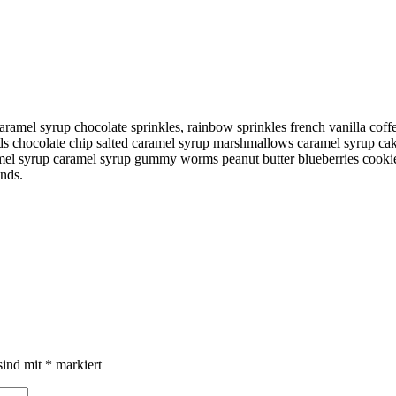
ramel syrup chocolate sprinkles, rainbow sprinkles french vanilla coff
nds chocolate chip salted caramel syrup marshmallows caramel syrup cak
amel syrup caramel syrup gummy worms peanut butter blueberries cookie
onds.
sind mit
*
markiert